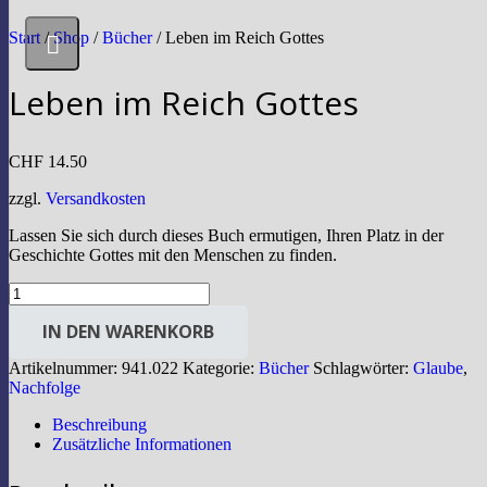
Start
/
Shop
/
Bücher
/ Leben im Reich Gottes
Leben im Reich Gottes
CHF
14.50
zzgl.
Versandkosten
Lassen Sie sich durch dieses Buch ermutigen, Ihren Platz in der
Geschichte Gottes mit den Menschen zu finden.
Leben
im
IN DEN WARENKORB
Reich
Gottes
Artikelnummer:
941.022
Kategorie:
Bücher
Schlagwörter:
Glaube
,
Menge
Nachfolge
Beschreibung
Zusätzliche Informationen